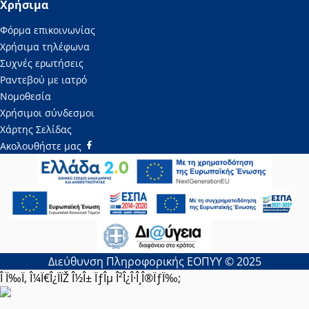
Χρήσιμα
Φόρμα επικοινωνίας
Χρήσιμα τηλέφωνα
Συχνές ερωτήσεις
Ραντεβού με ιατρό
Νομοθεσία
Χρήσιμοι σύνδεσμοι
Χάρτης Σελίδας
Ακολουθήστε μας
Διεύθυνση Πληροφορικής ΕΟΠΥΥ © 2025
Î Ï‰Ï‚ Î¼Ï€Î¿ÏÏŽ Î½Î± ÏƒÎµ Î²Î¿Î·Î¸Î®ÏƒÏ‰;