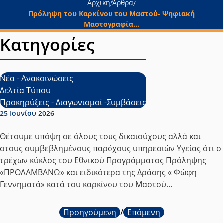
Αρχική
Άρθρα
/
/
Πρόληψη του Καρκίνου του Μαστού- Ψηφιακή
Μαστογραφία...
Κατηγορίες
Νέα - Ανακοινώσεις
Δελτία Τύπου
Προκηρύξεις - Διαγωνισμοί -Συμβάσεις
Ημερομηνία δημοσίευσης:
25 Ιουνίου 2026
Θέτουμε υπόψη σε όλους τους δικαιούχους αλλά και
στους συμβεβλημένους παρόχους υπηρεσιών Υγείας ότι ο
τρέχων κύκλος του Εθνικού Προγράμματος Πρόληψης
«ΠΡΟΛΑΜΒΑΝΩ» και ειδικότερα της Δράσης « Φώφη
Γεννηματά» κατά του καρκίνου του Μαστού...
Προηγούμενη
/
Επόμενη