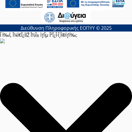
Διεύθυνση Πληροφορικής ΕΟΠΥΥ © 2025
Î Ï‰Ï‚ Î¼Ï€Î¿ÏÏŽ Î½Î± ÏƒÎµ Î²Î¿Î·Î¸Î®ÏƒÏ‰;