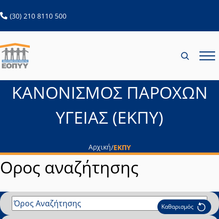
ekpyListPage list loaded
ανοίγει σε νέα καρτέλα
(30) 210 8110 500
ΚΑΝΟΝΙΣΜΟΣ ΠΑΡΟΧΩΝ
ΥΓΕΙΑΣ (ΕΚΠΥ)
Αρχική
/
ΕΚΠΥ
Ορος αναζήτησης
Καθαρισμός
Όρος Αναζήτησης