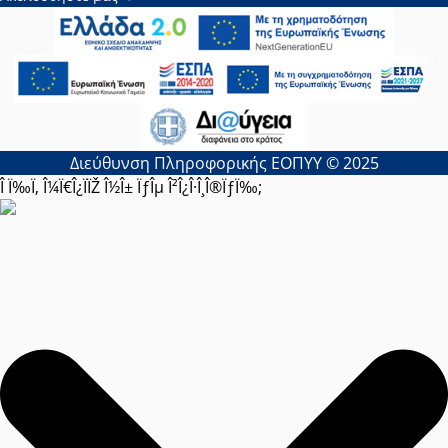
Διεύθυνση Πληροφορικής ΕΟΠΥΥ © 2025
Î Ï‰Ï‚ Î¼Ï€Î¿ÏÏŽ Î½Î± ÏƒÎµ Î²Î¿Î·Î¸Î®ÏƒÏ‰;