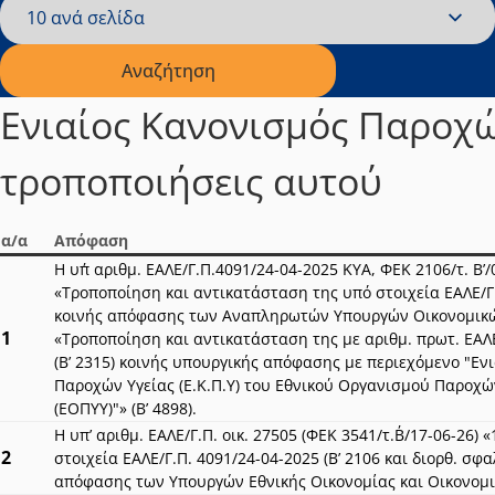
10 ανά σελίδα
Εγγραφές ανά σελίδα
Αναζήτηση
Ενιαίος Κανονισμός Παροχών
τροποποιήσεις αυτού
α/α
Απόφαση
Η υπ΄ αριθμ. ΕΑΛΕ/Γ.Π.4091/24-04-2025 ΚΥΑ, ΦΕΚ 2106/τ. Β’/
«Τροποποίηση και αντικατάσταση της υπό στοιχεία ΕΑΛΕ/Γ
κοινής απόφασης των Αναπληρωτών Υπουργών Οικονομικώ
1
«Τροποποίηση και αντικατάσταση της με αριθμ. πρωτ. ΕΑΛΕ
(Β’ 2315) κοινής υπουργικής απόφασης με περιεχόμενο "Εν
Παροχών Υγείας (Ε.Κ.Π.Υ) του Εθνικού Οργανισμού Παροχώ
(ΕΟΠΥΥ)"» (Β’ 4898).
Η υπ’ αριθμ. ΕΑΛΕ/Γ.Π. οικ. 27505 (ΦΕΚ 3541/τ.Β΄/17-06-26)
2
στοιχεία ΕΑΛΕ/Γ.Π. 4091/24-04-2025 (Β’ 2106 και διορθ. σφα
απόφασης των Υπουργών Εθνικής Οικονομίας και Οικονομι