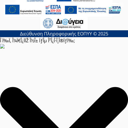
Διεύθυνση Πληροφορικής ΕΟΠΥΥ © 2025
Î Ï‰Ï‚ Î¼Ï€Î¿ÏÏŽ Î½Î± ÏƒÎµ Î²Î¿Î·Î¸Î®ÏƒÏ‰;