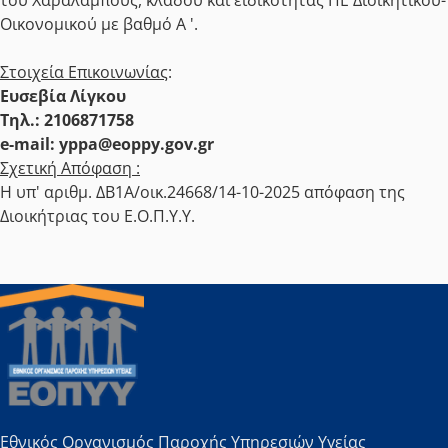
του Χαραλάμπους, κλάδου και ειδικότητας ΠΕ Διοικητικού-
Οικονομικού με βαθμό Α '.
Στοιχεία Επικοινωνίας
:
Ευσεβία Λίγκου
Τηλ.: 2106871758
e-mail: yppa@eoppy.gov.gr
Σχετική Απόφαση :
Η υπ' αριθμ. ΔΒ1Α/οικ.24668/14-10-2025 απόφαση της
Διοικήτριας του Ε.Ο.Π.Υ.Υ.
Εθνικός Οργανισμός Παροχής Υπηρεσιών Υγείας