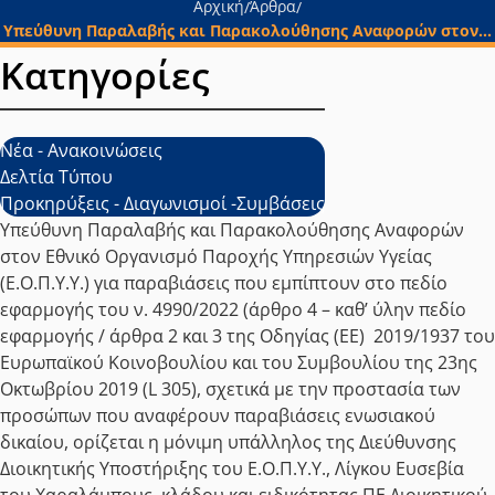
Αρχική
Άρθρα
/
/
Υπεύθυνη Παραλαβής και Παρακολούθησης Αναφορών στον...
Κατηγορίες
Νέα - Ανακοινώσεις
Δελτία Τύπου
Προκηρύξεις - Διαγωνισμοί -Συμβάσεις
Υπεύθυνη Παραλαβής και Παρακολούθησης Αναφορών
στον Εθνικό Οργανισμό Παροχής Υπηρεσιών Υγείας
(Ε.Ο.Π.Υ.Υ.) για παραβιάσεις που εμπίπτουν στο πεδίο
εφαρμογής του ν. 4990/2022 (άρθρο 4 – καθ’ ύλην πεδίο
εφαρμογής / άρθρα 2 και 3 της Οδηγίας (ΕΕ) 2019/1937 του
Ευρωπαϊκού Κοινοβουλίου και του Συμβουλίου της 23ης
Οκτωβρίου 2019 (L 305), σχετικά με την προστασία των
προσώπων που αναφέρουν παραβιάσεις ενωσιακού
δικαίου, ορίζεται η μόνιμη υπάλληλος της Διεύθυνσης
Διοικητικής Υποστήριξης του Ε.Ο.Π.Υ.Υ., Λίγκου Ευσεβία