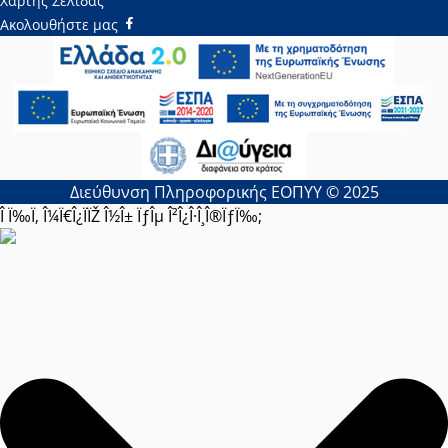
Χάρτης Σελίδας
Ακολουθήστε μας
Διεύθυνση Πληροφορικής ΕΟΠΥΥ © 2025
Î Ï‰Ï‚ Î¼Ï€Î¿ÏÏŽ Î½Î± ÏƒÎµ Î²Î¿Î·Î¸Î®ÏƒÏ‰;