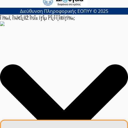
Διεύθυνση Πληροφορικής ΕΟΠΥΥ © 2025
Î Ï‰Ï‚ Î¼Ï€Î¿ÏÏŽ Î½Î± ÏƒÎµ Î²Î¿Î·Î¸Î®ÏƒÏ‰;