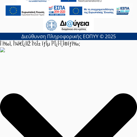
Διεύθυνση Πληροφορικής ΕΟΠΥΥ © 2025
Î Ï‰Ï‚ Î¼Ï€Î¿ÏÏŽ Î½Î± ÏƒÎµ Î²Î¿Î·Î¸Î®ÏƒÏ‰;