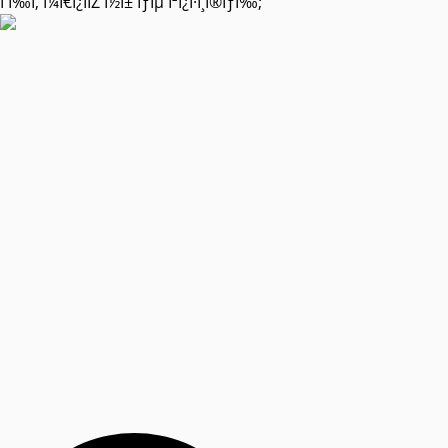
Î Ï‰Ï‚ Î¼Ï€Î¿ÏÏŽ Î½Î± ÏƒÎµ Î²Î¿Î·Î¸Î®ÏƒÏ‰;