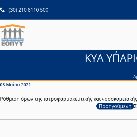
ανοίγει σε νέα καρτέλα
(30) 210 8110 500
ΚΥΑ ΥΠ΄ΑΡΙ
Α
Ημερομηνία δημοσίευσης:
05 Μαΐου 2021
Ρύθμιση όρων της ιατροφαρμακευτικής και νοσοκομειακής
Προηγούμενη
Σ