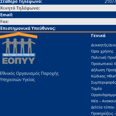
Σταθερό Τηλέφωνο:
2107
Κινητό Τηλέφωνο:
Email:
Fax:
Επιστημονικά Υπεύθυνος:
Γενικά
Διοικητής/Διο
Όροι χρήσης
Πολιτική Προ
Προσωπικού 
Δήλωση Προσ
Εθνικός Οργανισμός Παροχής
Κώδικας Ηθική
Υπηρεσιών Υγείας
Συμπεριφοράς
Τομέα
Οργανόγραμμ
Νέα – Ανακοι
Δελτία τύπου
Προκηρύξεις –