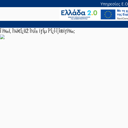
Υπηρεσίες Ε.Ο
Î Ï‰Ï‚ Î¼Ï€Î¿ÏÏŽ Î½Î± ÏƒÎµ Î²Î¿Î·Î¸Î®ÏƒÏ‰;