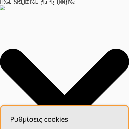
Î Ï‰Ï‚ Î¼Ï€Î¿ÏÏŽ Î½Î± ÏƒÎµ Î²Î¿Î·Î¸Î®ÏƒÏ‰;
Ρυθμίσεις cookies