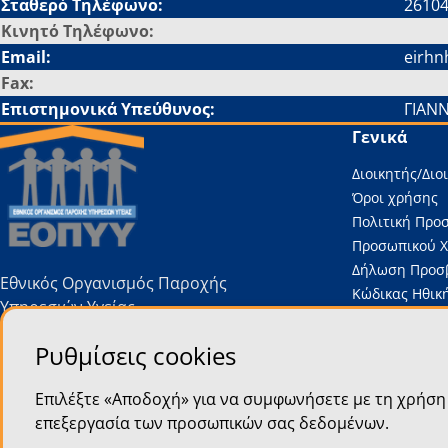
Σταθερό Τηλέφωνο:
2610
Κινητό Τηλέφωνο:
Email:
eirhn
Fax:
Επιστημονικά Υπεύθυνος:
ΓΙΑΝ
Γενικά
Διοικητής/Διο
Όροι χρήσης
Πολιτική Προ
Προσωπικού 
Δήλωση Προσ
Εθνικός Οργανισμός Παροχής
Κώδικας Ηθική
Υπηρεσιών Υγείας
Συμπεριφοράς
Τομέα
Ρυθμίσεις cookies
Οργανόγραμμ
Νέα – Ανακοι
Επιλέξτε «Αποδοχή» για να συμφωνήσετε με τη χρήση 
Δελτία τύπου
επεξεργασία των προσωπικών σας δεδομένων.
Προκηρύξεις –