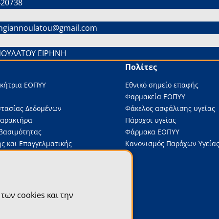
420738
hgiannoulatou@gmail.com
ΝΟΥΛΑΤΟΥ ΕΙΡΗΝΗ
Πολίτες
ικήτρια ΕΟΠΥΥ
Εθνικό σημείο επαφής
Φαρμακεία ΕΟΠΥΥ
στασίας Δεδομένων
Φάκελος ασφάλισης υγείας
Χαρακτήρα
Πάροχοι υγείας
βασιμότητας
Φάρμακα ΕΟΠΥΥ
ς και Επαγγελματικής
Κανονισμός Παρόχων Υγείας
 Υπαλλήλων του Δημόσιου
α
νώσεις
των cookies και την
 Διαγωνισμοί