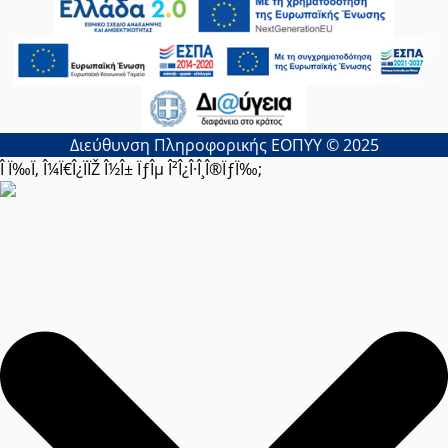
Διεύθυνση Πληροφορικής ΕΟΠΥΥ © 2025
Î Ï‰Ï‚ Î¼Ï€Î¿ÏÏŽ Î½Î± ÏƒÎµ Î²Î¿Î·Î¸Î®ÏƒÏ‰;