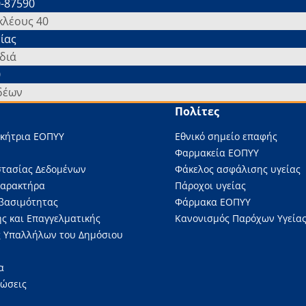
-87590
κλέους 40
ίας
διά
0
δέων
Πολίτες
ικήτρια ΕΟΠΥΥ
Εθνικό σημείο επαφής
Φαρμακεία ΕΟΠΥΥ
στασίας Δεδομένων
Φάκελος ασφάλισης υγείας
Χαρακτήρα
Πάροχοι υγείας
βασιμότητας
Φάρμακα ΕΟΠΥΥ
ς και Επαγγελματικής
Κανονισμός Παρόχων Υγείας
 Υπαλλήλων του Δημόσιου
α
νώσεις