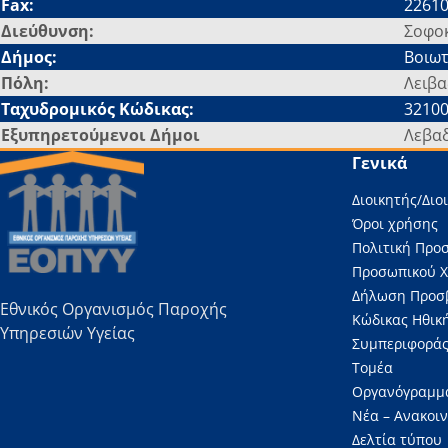
Fax:
22610
Διεύθυνση:
Σοφο
Δήμος:
Βοιωτ
Πόλη:
Λειβα
Ταχυδρομικός Κώδικας:
3210
Εξυπηρετούμενοι Δήμοι
Λεβα
Γενικά
Διοικητής/Διο
Όροι χρήσης
Πολιτική Προ
Προσωπικού 
Δήλωση Προσ
Εθνικός Οργανισμός Παροχής
Κώδικας Ηθική
Υπηρεσιών Υγείας
Συμπεριφοράς
Τομέα
Οργανόγραμμ
Νέα – Ανακοι
Δελτία τύπου