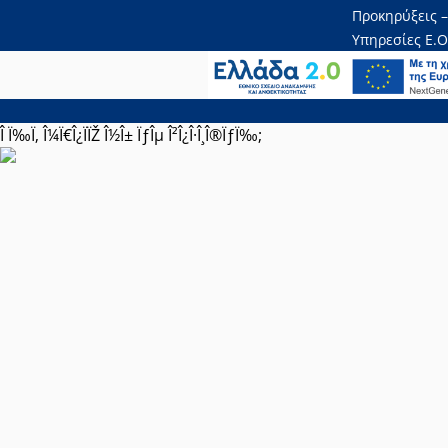
Προκηρύξεις –
Υπηρεσίες Ε.Ο
Î Ï‰Ï‚ Î¼Ï€Î¿ÏÏŽ Î½Î± ÏƒÎµ Î²Î¿Î·Î¸Î®ÏƒÏ‰;